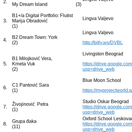
2.
My Dream Island (3)
B1+/a Digital Portfolio: Flutist
Lingva Valjevo
3.
Marija Obradović
(1)
Lingva Valjevo
B2 Dream Town: York
4.
(2)
http://bitly.ws/DVBL
Livingston Beograd
B1 Milojković Vera,
5.
Krneta Vuk
https://drive.google
(2)
usp=drive_web
Blue Moon School
C1 Pantović Sara
6.
(1)
https://myprojectworld
Studio Oskar Beograd
Živojinović Petra
7.
https://drive.google.
(1)
usp=drive_web
Oxford School Leskova
Grupa đaka
8.
https://drive.google.
(11)
usp=drive_web