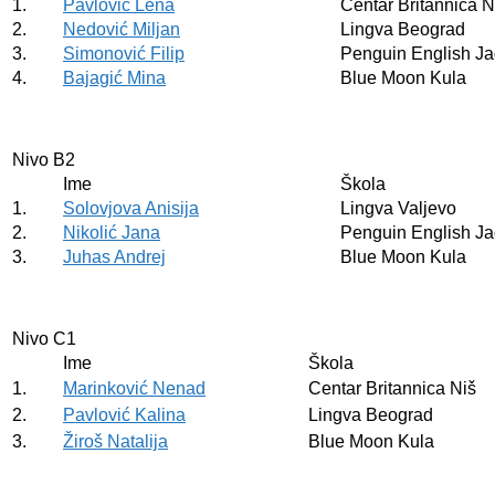
1.
Pavlović Lena
Centar Britannica N
2.
Nedović Miljan
Lingva Beograd
3.
Simonović Filip
Penguin English J
4.
Bajagić Mina
Blue Moon Kula
Nivo B2
Ime
Škola
1.
Solovjova Anisija
Lingva Valjevo
2.
Nikolić Jana
Penguin English J
3.
Juhas Andrej
Blue Moon Kula
Nivo C1
Ime
Škola
1.
Marinković Nenad
Centar Britannica Niš
2.
Pavlović Kalina
Lingva Beograd
3.
Žiroš Natalija
Blue Moon Kula