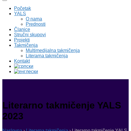
Početak
YALS
O nama
Prednosti
Članice
Stručni skupovi
Projekti
Takmičenja
Multimedijalna takmičenja
Literarna takmičenja
Kontakt
Literarno takmičenje YALS
2023
Naslovna
›
Literarna takmičenja
›
Literarno takmičenje YALS