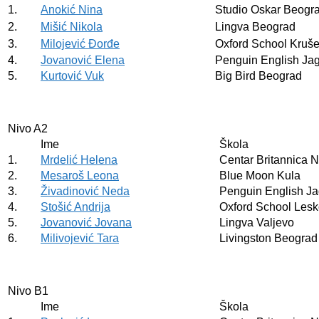
1.
Anokić Nina
Studio Oskar Beogr
2.
Mišić Nikola
Lingva Beograd
3.
Milojević Đorđe
Oxford School Kruš
4.
Jovanović Elena
Penguin English Ja
5.
Kurtović Vuk
Big Bird Beograd
Nivo A2
Ime
Škola
1.
Mrdelić Helena
Centar Britannica N
2.
Mesaroš Leona
Blue Moon Kula
3.
Živadinović Neda
Penguin English J
4.
Stošić Andrija
Oxford School Les
5.
Jovanović Jovana
Lingva Valjevo
6.
Milivojević Tara
Livingston Beograd
Nivo B1
Ime
Škola