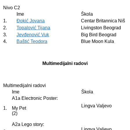
Nivo C2
Ime
Škola
1.
Đokić Jovana
Centar Britannica Niš
2.
Topalović Tijana
Livingston Beograd
3.
Jevđenović Vuk
Big Bird Beograd
4.
Baštić Teodora
Blue Moon Kula
Multimedijalni radovi
Multimedijalni radovi
Ime
Škola
A1a Electronic Poster:
Lingva Valjevo
1.
My Pet
(2)
A2a Lego story:
Lingva Valjevo