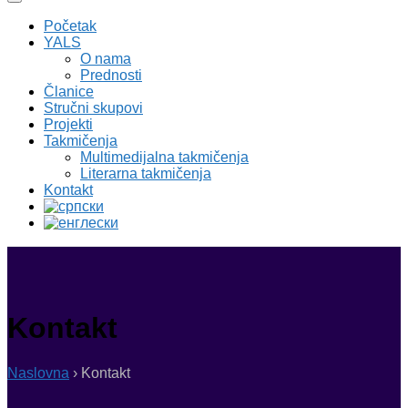
Početak
YALS
O nama
Prednosti
Članice
Stručni skupovi
Projekti
Takmičenja
Multimedijalna takmičenja
Literarna takmičenja
Kontakt
Kontakt
Naslovna
›
Kontakt