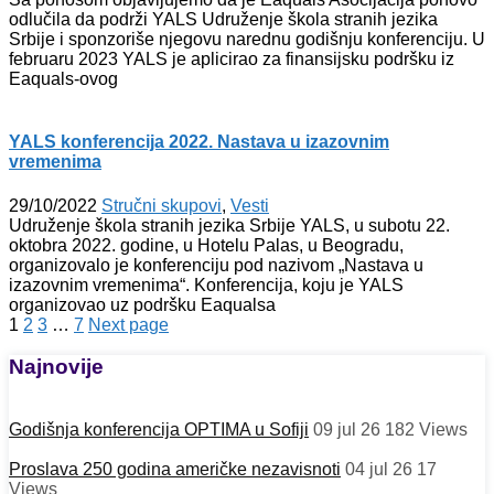
odlučila da podrži YALS Udruženje škola stranih jezika
Srbije i sponzoriše njegovu narednu godišnju konferenciju. U
februaru 2023 YALS je aplicirao za finansijsku podršku iz
Eaquals-ovog
YALS konferencija 2022. Nastava u izazovnim
vremenima
29/10/2022
Stručni skupovi
,
Vesti
Udruženje škola stranih jezika Srbije YALS, u subotu 22.
oktobra 2022. godine, u Hotelu Palas, u Beogradu,
organizovalo je konferenciju pod nazivom „Nastava u
izazovnim vremenima“. Konferencija, koju je YALS
organizovao uz podršku Eaqualsa
1
2
3
…
7
Next page
Najnovije
Godišnja konferencija OPTIMA u Sofiji
09 jul 26
182
Views
Proslava 250 godina američke nezavisnoti
04 jul 26
17
Views