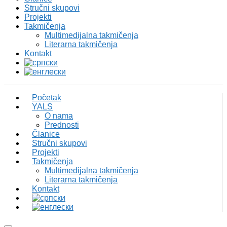
Stručni skupovi
Projekti
Takmičenja
Multimedijalna takmičenja
Literarna takmičenja
Kontakt
Početak
YALS
O nama
Prednosti
Članice
Stručni skupovi
Projekti
Takmičenja
Multimedijalna takmičenja
Literarna takmičenja
Kontakt