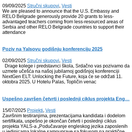
09/09/2025
Stručni skupovi
,
Vesti
We are pleased to announce that the U.S. Embassy and
RELO Belgrade generously provide 20 grants to less-
advantaged teachers coming from less-resourced areas of
Serbia and other RELO Belgrade countries to support their
attendance
Poziv na Yalsovu godišnju konferenciju 2025
02/09/2025
Stručni skupovi
,
Vesti
Drage kolege i predstavnci škola, Srdačno vas pozivamo da
uzmete učešća na našoj jubilarnoj godišnjoj konferenciji
NextGen ELT: Unlocking the Future, koja će se održati 11.
oktobra 2025. U Hotelu Palas, Topličin venac
Uspešno završen četvrti i poslednji ciklus projekta Eng…
15/07/2025
Projekti
,
Vesti
Završnim testiranjima, prezentacijama kandidata i dodelom
sertifikata, uspešno je okončan četvrti i poslednji ciklus
projekta YALS-a „Podučavanje engleskog jezika zaposlenih
u jedinicama lokalne samouprave sa fokusom na praktične