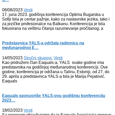
08/08/2023
Vesti
17. juna 2023. godišnja konferencija Optima Bugarska u
Sofiji bila je centar pažnje, kako za nastavnike jezika, tako i
za jezičke profesionalce na Balkanu. Konferencija je bila
fokusirana na veštinu čitanja razumevanje pročitanog, a
Predstavnica YALS-a održala radionicu na
međunarodnoj E…
14/05/2023
Stručni skupovi
,
Vesti
Kao pridruženi član Eaquals-a, YALS svake godine ima
predstavnika na godišnjoj međunarodnoj konferenciji. Ove
godine, konferencija je održana u Talinu, Estoniji, od 27. do
29. aprila a predstavnica YALS-a bila je Marija Pejatović.
Eaquals
Eaquals sponzoriše YALS-ovu godišnju konferenciju
2023…
18/02/2023
Vesti
Sa ponosom objavljujemo da je Eaquals Asocijacija ponovo