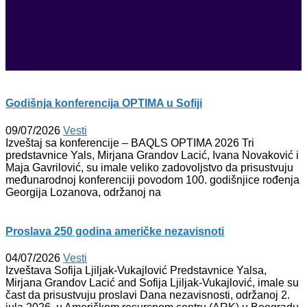
Godišnja konferencija OPTIMA u Sofiji
09/07/2026
Vesti
Izveštaj sa konferencije – BAQLS OPTIMA 2026 Tri
predstavnice Yals, Mirjana Grandov Lacić, Ivana Novaković i
Maja Gavrilović, su imale veliko zadovoljstvo da prisustvuju
međunarodnoj konferenciji povodom 100. godišnjice rođenja
Georgija Lozanova, održanoj na
Proslava 250 godina američke nezavisnoti
04/07/2026
Vesti
Izveštava Sofija Ljiljak-Vukajlović Predstavnice Yalsa,
Mirjana Grandov Lacić and Sofija Ljiljak-Vukajlović, imale su
čast da prisustvuju proslavi Dana nezavisnosti, održanoj 2.