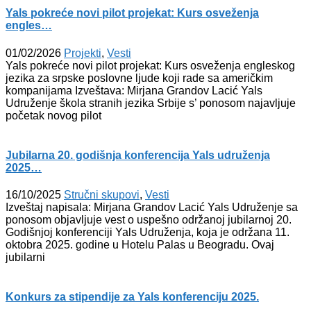
Yals pokreće novi pilot projekat: Kurs osveženja
engles…
01/02/2026
Projekti
,
Vesti
Yals pokreće novi pilot projekat: Kurs osveženja engleskog
jezika za srpske poslovne ljude koji rade sa američkim
kompanijama Izveštava: Mirjana Grandov Lacić Yals
Udruženje škola stranih jezika Srbije s’ ponosom najavljuje
početak novog pilot
Jubilarna 20. godišnja konferencija Yals udruženja
2025…
16/10/2025
Stručni skupovi
,
Vesti
Izveštaj napisala: Mirjana Grandov Lacić Yals Udruženje sa
ponosom objavljuje vest o uspešno održanoj jubilarnoj 20.
Godišnjoj konferenciji Yals Udruženja, koja je održana 11.
oktobra 2025. godine u Hotelu Palas u Beogradu. Ovaj
jubilarni
Konkurs za stipendije za Yals konferenciju 2025.