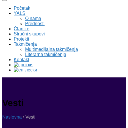
Početak
YALS
O nama
Prednosti
Članice
Stručni skupovi
Projekti
Takmičenja
Multimedijalna takmičenja
Literarna takmičenja
Kontakt
Vesti
Naslovna
›
Vesti