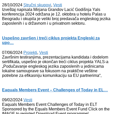
28/10/2024
Stručni skupovi
,
Vesti
Izveštaj napisala Mirjana Grandov Lacić Godišnja Yals
konferencija 2024 održana je 12. oktobra u hotelu Palas u
Beogradu i okupila je veliki broj predavača engleskog jezika
zaposlenih i u državnom i u privatnom sektoru.
Uspešno završen i treći ciklus projekta Engleski za
upo…
07/06/2024
Projekti
,
Vesti
Završnim testiranjima, prezentacijama kandidata i dodelom
sertifikata, uspešno je okončan treći ciklus projekta YALS-a
„Podučavanje engleskog jezika zaposlenih u jedinicama
lokalne samouprave sa fokusom na praktične veštine
potrebne za efikasniju komunikaciju sa EU partnerima“,
Eaquals Members Event – Challenges of Today in EL…
09/02/2024
Vesti
Eaquals Members Event Challenges of Today in ELT
Sponsored by the Equals Members Event Fund Click on the
IMAGE to register! Download Event programme!