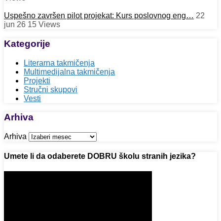
Uspešno završen pilot projekat: Kurs poslovnog eng…
22
jun 26
15
Views
Kategorije
Literarna takmičenja
Multimedijalna takmičenja
Projekti
Stručni skupovi
Vesti
Arhiva
Arhiva
Umete li da odaberete DOBRU školu stranih jezika?