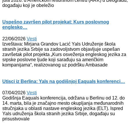
jula 2026. u Američkom resursnom centru (ARK) u Beogradu,
događaju koji je obeležio
Uspešno završen pilot projekat: Kurs poslovnog
englesko…
22/06/2026
Vesti
Izveštava: Mirjana Grandov Lacić Yals Udruženje škola
stranih jezika Srbije sa zadovoljstvom objavljuje uspešan
završetak pilot projekta „Kurs osveženja engleskog jezika za
srpske poslovne ljude koji sarađuju sa američkim
kompanijama“, realizovanog uz podršku Ambasade
Utisci iz Berlina: Yals na godišnjoj Eaquals konferenci…
07/04/2026
Vesti
Godišnja Eaquals konferencija, održana u Berlinu od 12. do
14. marta, bila je značajno mesto okupljanja međunarodnih
stručnjaka u oblasti nastave engleskog jezika (ELT). Ispred
Yals udruženja škola stranih jezika Srbije, događaju su
prisustvovale