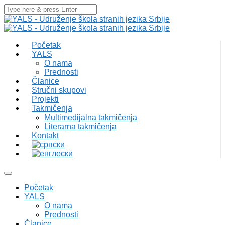
Početak
YALS
O nama
Prednosti
Članice
Stručni skupovi
Projekti
Takmičenja
Multimedijalna takmičenja
Literarna takmičenja
Kontakt
Početak
YALS
O nama
Prednosti
Članice