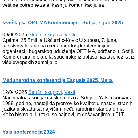
veštine potrebne za efikasniju komunikaciju sa
Izveštaj sa OPTIMA konferencije – Sofija, 7. jun 2025.…
09/06/2025
Stručni skupovi
,
Vesti
Optima ‘25 Emilija Ušćumlić-Ković U subotu, 7. juna,
učestvovale smo na međunarodnoj konferenciji u
organizaciji bugarskog udruženja OPTIMA, održanoj u Sofiji.
Konferencija je okupila stručnjake iz oblasti nastave jezika iz
više evropskih zemalja, a
Međunarodna konferencija Eaquals 2025, Malta
12/04/2025
Stručni skupovi
,
Vesti
Nacionalna asocijacija škola jezika Srbije – Yals, osnovana
1998. godine, nastoji da promoviše kvalitet u nastavi stranih
jezika u skladu sa najvišim međunarodnim standardima.
Kako bismo bili u toku sa najnovijim dešavanjima u ELT
Yals konferencija 2024