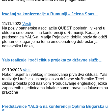
Izveštaj sa konferencije u Rumuniji – Jelena Spas…
11/11/2023
Vesti
Na poziv partnerske asocijacije QUEST, poslednji vikend u
oktobru smo proveli na konferenciji u Rumuniji. Kada je
predsednica YALS-a, Marija Pejatović, dobila poziv da održi
plenarno izlaganje na temu emocionalnog dobrostanja
nastavnika i đaka,
Yals realizuje i treći ciklus projekta za državne služb…
09/10/2023
Vesti
Nakon uspeha i velikog interesovanja prva dva ciklusa, Yals
realizuje i treći ciklus projekta za državne službenike Treći
ciklus projekta pod nazivom “Podučavanje engleskog jezika
zaposlenih u jedinicama lokalne samouprave sa fokusom na
praktične
Predstavnice YALS-a na konferenciji Optima Bugarska u
S…