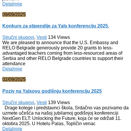
Detaljnije
09/09/2025
Konkurs za stipendije za Yals konferenciju 2025.
Stručni skupovi
,
Vesti
134
Views
We are pleased to announce that the U.S. Embassy and
RELO Belgrade generously provide 20 grants to less-
advantaged teachers coming from less-resourced areas of
Serbia and other RELO Belgrade countries to support their
attendance
Detaljnije
02/09/2025
Poziv na Yalsovu godišnju konferenciju 2025
Stručni skupovi
,
Vesti
139
Views
Drage kolege i predstavnci škola, Srdačno vas pozivamo da
uzmete učešća na našoj jubilarnoj godišnjoj konferenciji
NextGen ELT: Unlocking the Future, koja će se održati 11.
oktobra 2025. U Hotelu Palas, Topličin venac
Detaljnije