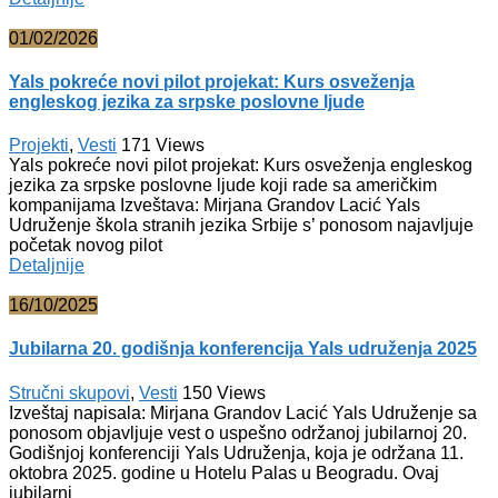
01/02/2026
Yals pokreće novi pilot projekat: Kurs osveženja
engleskog jezika za srpske poslovne ljude
Projekti
,
Vesti
171
Views
Yals pokreće novi pilot projekat: Kurs osveženja engleskog
jezika za srpske poslovne ljude koji rade sa američkim
kompanijama Izveštava: Mirjana Grandov Lacić Yals
Udruženje škola stranih jezika Srbije s’ ponosom najavljuje
početak novog pilot
Detaljnije
16/10/2025
Jubilarna 20. godišnja konferencija Yals udruženja 2025
Stručni skupovi
,
Vesti
150
Views
Izveštaj napisala: Mirjana Grandov Lacić Yals Udruženje sa
ponosom objavljuje vest o uspešno održanoj jubilarnoj 20.
Godišnjoj konferenciji Yals Udruženja, koja je održana 11.
oktobra 2025. godine u Hotelu Palas u Beogradu. Ovaj
jubilarni