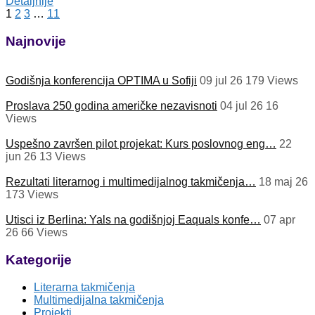
Detaljnije
Next page
1
2
3
…
11
Najnovije
Godišnja konferencija OPTIMA u Sofiji
09 jul 26
179
Views
Proslava 250 godina američke nezavisnoti
04 jul 26
16
Views
Uspešno završen pilot projekat: Kurs poslovnog eng…
22
jun 26
13
Views
Rezultati literarnog i multimedijalnog takmičenja…
18 maj 26
173
Views
Utisci iz Berlina: Yals na godišnjoj Eaquals konfe…
07 apr
26
66
Views
Kategorije
Literarna takmičenja
Multimedijalna takmičenja
Projekti