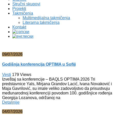
Stručni skupovi
Projekti
Takmičenja
Multimedijalna takmičenja
Literarna takmičenja
Kontakt
09/07/2026
Godišnja konferencija OPTIMA u Sofiji
Vesti
179
Views
Izveštaj sa konferencije – BAQLS OPTIMA 2026 Tri
predstavnice Yals, Mirjana Grandov Lacić, Ivana Novaković i
Maja Gavrilović, su imale veliko zadovoljstvo da prisustvuju
međunarodnoj konferenciji povodom 100. godišnjice rođenja
Georgija Lozanova, održanoj na
Detaljnije
04/07/2026