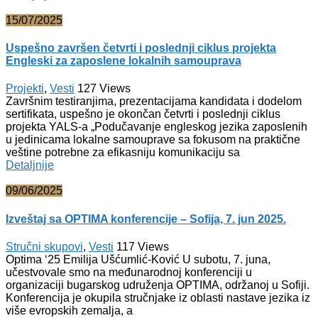
15/07/2025
Uspešno završen četvrti i poslednji ciklus projekta
Engleski za zaposlene lokalnih samouprava
Projekti
,
Vesti
127
Views
Završnim testiranjima, prezentacijama kandidata i dodelom
sertifikata, uspešno je okončan četvrti i poslednji ciklus
projekta YALS-a „Podučavanje engleskog jezika zaposlenih
u jedinicama lokalne samouprave sa fokusom na praktične
veštine potrebne za efikasniju komunikaciju sa
Detaljnije
09/06/2025
Izveštaj sa OPTIMA konferencije – Sofija, 7. jun 2025.
Stručni skupovi
,
Vesti
117
Views
Optima ‘25 Emilija Ušćumlić-Ković U subotu, 7. juna,
učestvovale smo na međunarodnoj konferenciji u
organizaciji bugarskog udruženja OPTIMA, održanoj u Sofiji.
Konferencija je okupila stručnjake iz oblasti nastave jezika iz
više evropskih zemalja, a