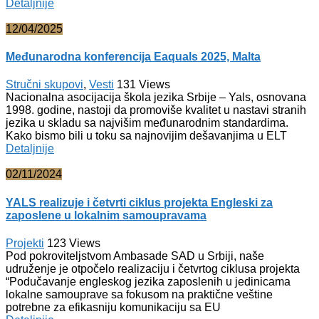
Detaljnije
12/04/2025
Međunarodna konferencija Eaquals 2025, Malta
Stručni skupovi
,
Vesti
131
Views
Nacionalna asocijacija škola jezika Srbije – Yals, osnovana
1998. godine, nastoji da promoviše kvalitet u nastavi stranih
jezika u skladu sa najvišim međunarodnim standardima.
Kako bismo bili u toku sa najnovijim dešavanjima u ELT
Detaljnije
02/11/2024
YALS realizuje i četvrti ciklus projekta Engleski za
zaposlene u lokalnim samoupravama
Projekti
123
Views
Pod pokroviteljstvom Ambasade SAD u Srbiji, naše
udruženje je otpočelo realizaciju i četvrtog ciklusa projekta
“Podučavanje engleskog jezika zaposlenih u jedinicama
lokalne samouprave sa fokusom na praktične veštine
potrebne za efikasniju komunikaciju sa EU