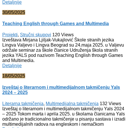
Detaljnije
30/05/2025
Teaching English through Games and Multimedia
Projekti
,
Stručni skupovi
120
Views
Izveštava Mirjana Ljiljak-Vukajlović Škole stranih jezika
Lingva Valjevo i Lingva Beograd su 24.maja 2025. u Valjevu
održale seminar za škole članice Udruženja škola stranih
jezika YALS pod nazivom Teaching English through Games
and Multimedia.
Detaljnije
18/05/2025
Izveštaj o literarnom i multimedijalnom takmičenju Yals
2024 – 2025
Literarna takmičenja
,
Multimedijalna takmičenja
132
Views
Izveštaj o literarnom i multimedijalnom takmičenju Yals 2024
– 2025 Tokom marta i aprila 2025. u školama članicama Yals
održano je tradicionalno takmičenje u pisanju sastava i izradi
multimedijalnih radova na engleskom i nemačkom