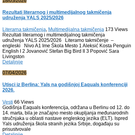
18/05/2026
Rezultati literarnog i multimedijalnog takmičenja
udruženja YALS 2025/2026
Literarna takmičenja
,
Multimedijalna takmičenja
173
Views
Rezultati literarnog i multimedijalnog takmičenja
udruženja YALS 2025/2026 Literarno takmičenje –
engleski Nivo A1 Ime Škola Mesto 1 Aleksić Kosta Penguin
English I 2 Jovanović Stefan Big Bird II 3 Popović Sara
Livingston
Detaljnije
07/04/2026
Utisci iz Berlina: Yals na godišnjoj Eaquals konferenciji
2026.
Vesti
66
Views
Godišnja Eaquals konferencija, održana u Berlinu od 12. do
14. marta, bila je značajno mesto okupljanja međunarodnih
stručnjaka u oblasti nastave engleskog jezika (ELT). Ispred
Yals udruženja škola stranih jezika Srbije, događaju su
prisustvovale
Detaljnije