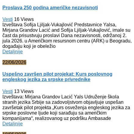
Proslava 250 godina američke nezavisnoti
Vesti
16
Views
Izveštava Sofija Ljiljak-Vukajlović Predstavnice Yalsa,
Mirjana Grandov Lacić and Sofija Ljiljak-Vukajlović, imale su
čast da prisustvuju proslavi Dana nezavisnosti, održanoj 2.
jula 2026. u Američkom resursnom centru (ARK) u Beogradu,
događaju koji je obeležio
Detaljnije
22/06/2026
Uspešno završen pilot projekat: Kurs poslovnog
engleskog jezika za srpske privrednike
Vesti
13
Views
Izveštava: Mirjana Grandov Lacić Yals Udruženje škola
stranih jezika Srbije sa zadovoljstvom objavljuje uspešan
završetak pilot projekta „Kurs osveženja engleskog jezika za
srpske poslovne ljude koji sarađuju sa američkim
kompanijama“, realizovanog uz podršku Ambasade
Detaljnije