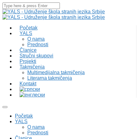
Početak
YALS
O nama
Prednosti
Članice
Stručni skupovi
Projekti
Takmičenja
Multimedijalna takmičenja
Literarna takmičenja
Kontakt
Početak
YALS
O nama
Prednosti
Članice