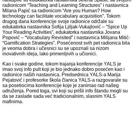
radionicom “Teaching and Learning Structures” i nastavnica
Milana Papić sa radionicom “Are you Human? How
technology can facilitate vocabulary acquisition”. Tokom
drugog dana konferencije svoje radionice održale su
edukatorka nastavnika Sofija Ljiljak-Vukajlović – “Spice Up
Your Reading Activities”, edukatorka nastavnika Jovana
Popović – “Vocabulary Revisited” i nastavnica Milijana Mitić-
“Gamification Strategies”. Posećenost svih pet radionica bila
je veoma dobra i učesnici su se upoznali sa nizom
inovativnih ideja, lako primenljivih u učionici.
Kao i svake godine, tokom trajanja konferencije YALS je
imao svoj info pult koji je bio jednako dobro posećen kao i
radionice naših nastavnica. Predsednica YALS-a Marija
Pejatović i profesorke škola članica YALS-a razgovarale su
sa posetiocima konferencije koje je zanimao rad našeg
udruženja. Pored toga, svi koji su prišli info štandu mogli su
da se zaslade sada već tradicionalnim, slasnim YALS
mafinima.