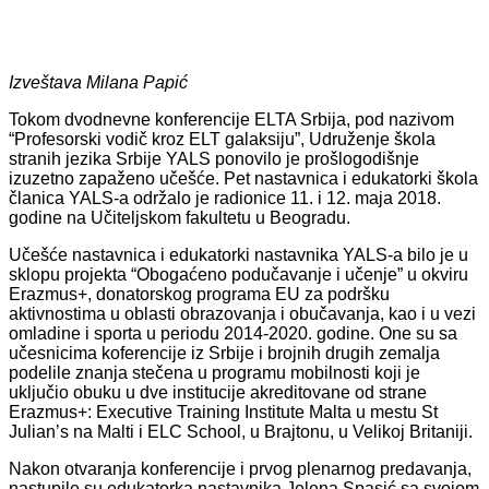
Izveštava Milana Papić
Tokom dvodnevne konferencije ELTA Srbija, pod nazivom
“Profesorski vodič kroz ELT galaksiju”, Udruženje škola
stranih jezika Srbije YALS ponovilo je prošlogodišnje
izuzetno zapaženo učešće. Pet nastavnica i edukatorki škola
članica YALS-a održalo je radionice 11. i 12. maja 2018.
godine na Učiteljskom fakultetu u Beogradu.
Učešće nastavnica i edukatorki nastavnika YALS-a bilo je u
sklopu projekta “Obogaćeno podučavanje i učenje” u okviru
Erazmus+, donatorskog programa EU za podršku
aktivnostima u oblasti obrazovanja i obučavanja, kao i u vezi
omladine i sporta u periodu 2014-2020. godine. One su sa
učesnicima koferencije iz Srbije i brojnih drugih zemalja
podelile znanja stečena u programu mobilnosti koji je
uključio obuku u dve institucije akreditovane od strane
Erazmus+: Executive Training Institute Malta u mestu St
Julian’s na Malti i ELC School, u Brajtonu, u Velikoj Britaniji.
Nakon otvaranja konferencije i prvog plenarnog predavanja,
nastupile su edukatorka nastavnika Jelena Spasić sa svojom