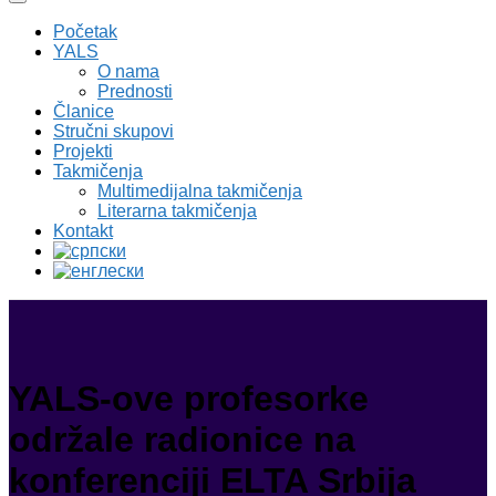
Početak
YALS
O nama
Prednosti
Članice
Stručni skupovi
Projekti
Takmičenja
Multimedijalna takmičenja
Literarna takmičenja
Kontakt
YALS-ove profesorke
održale radionice na
konferenciji ELTA Srbija