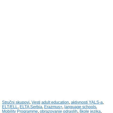
Stručni skupovi
,
Vesti
adult education
,
aktivnosti YALS-a
,
ELT/ELL
,
ELTA Serbia
,
Erazmus+
,
language schools
,
Mobility Programme
,
obrazovanje odraslih
,
škole jezika
,