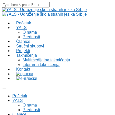
Početak
YALS
O nama
Prednosti
Članice
Stručni skupovi
Projekti
Takmičenja
Multimedijalna takmičenja
Literarna takmičenja
Kontakt
Početak
YALS
O nama
Prednosti
Članice