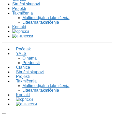
Stručni skupovi
Projekti
Takmičenja
Multimedijalna takmičenja
Literarna takmičenja
Kontakt
Početak
YALS
O nama
Prednosti
Članice
Stručni skupovi
Projekti
Takmičenja
Multimedijalna takmičenja
Literarna takmičenja
Kontakt