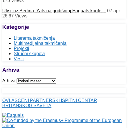
175
Views
Utisci iz Berlina: Yals na godišnjoj Eaquals konfe…
07 apr
26
67
Views
Kategorije
Literarna takmičenja
Multimedijalna takmičenja
Projekti
Stručni skupovi
Vesti
Arhiva
Arhiva
OVLAŠĆENI PARTNERSKI ISPITNI CENTAR
BRITANSKOG SAVETA