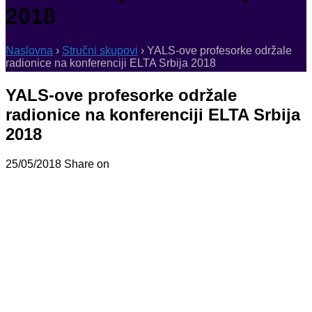
2018
Naslovna
›
Stručni skupovi
›
YALS-ove profesorke održale
radionice na konferenciji ELTA Srbija 2018
YALS-ove profesorke održale
radionice na konferenciji ELTA Srbija
2018
25/05/2018
Share on