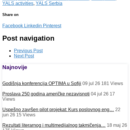
YALS activities
,
YALS Serbia
Share on
Facebook
Linkedin
Pinterest
Post navigation
Previous Post
Next Post
Najnovije
Godišnja konferencija OPTIMA u Sofiji
09 jul 26
181
Views
Proslava 250 godina američke nezavisnoti
04 jul 26
17
Views
Uspešno završen pilot projekat: Kurs poslovnog eng…
22
jun 26
15
Views
Rezultati literarnog i multimedijalnog takmičenja…
18 maj 26