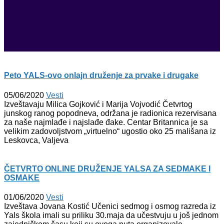
Peto YALS-ovo onlajn druženje za prvake i drugake
05/06/2020
Vesti
Izveštavaju Milica Gojković i Marija Vojvodić Četvrtog
junskog ranog popodneva, održana je radionica rezervisana
za naše najmlađe i najslađe đake. Centar Britannica je sa
velikim zadovoljstvom „virtuelno“ ugostio oko 25 mališana iz
Leskovca, Valjeva
ČETVRTO ONLINE DRUŽENJE YALSA ZA SEDMAKE I
OSMAKE
01/06/2020
Vesti
Izveštava Jovana Kostić Učenici sedmog i osmog razreda iz
Yals škola imali su priliku 30.maja da učestvuju u još jednom