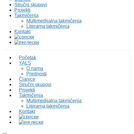
Stručni skupovi
Projekti
Takmičenja
Multimedijalna takmičenja
Literarna takmičenja
Kontakt
Početak
YALS
O nama
Prednosti
Članice
Stručni skupovi
Projekti
Takmičenja
Multimedijalna takmičenja
Literarna takmičenja
Kontakt