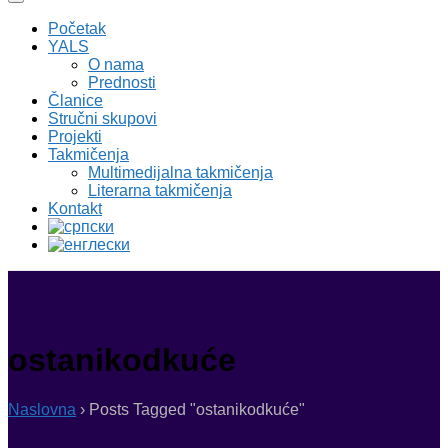
Početak
YALS
O nama
Prednosti
Članice
Stručni skupovi
Projekti
Takmičenja
Multimedijalna takmičenja
Literarna takmičenja
Kontakt
ostanikodkuće
Naslovna
›
Posts Tagged "ostanikodkuće"