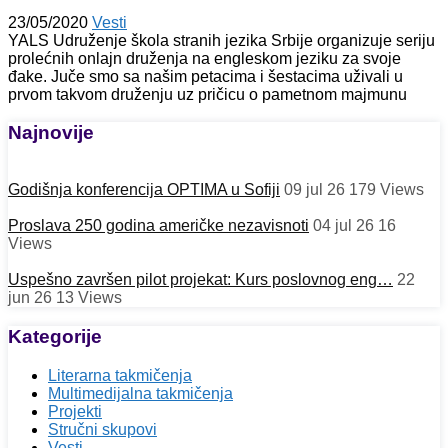
23/05/2020
Vesti
YALS Udruženje škola stranih jezika Srbije organizuje seriju
prolećnih onlajn druženja na engleskom jeziku za svoje
đake. Juče smo sa našim petacima i šestacima uživali u
prvom takvom druženju uz pričicu o pametnom majmunu
Najnovije
Godišnja konferencija OPTIMA u Sofiji
09 jul 26
179
Views
Proslava 250 godina američke nezavisnoti
04 jul 26
16
Views
Uspešno završen pilot projekat: Kurs poslovnog eng…
22
jun 26
13
Views
Kategorije
Literarna takmičenja
Multimedijalna takmičenja
Projekti
Stručni skupovi
Vesti