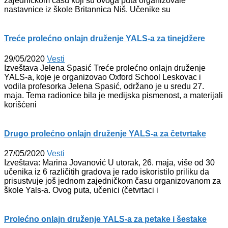
zajedničkom času koji su ovoga puta organizovale
nastavnice iz škole Britannica Niš. Učenike su
Treće prolećno onlajn druženje YALS-a za tinejdžere
29/05/2020
Vesti
Izveštava Jelena Spasić Treće prolećno onlajn druženje
YALS-a, koje je organizovao Oxford School Leskovac i
vodila profesorka Jelena Spasić, održano je u sredu 27.
maja. Tema radionice bila je medijska pismenost, a materijali
korišćeni
Drugo prolećno onlajn druženje YALS-a za četvrtake
27/05/2020
Vesti
Izveštava: Marina Jovanović U utorak, 26. maja, više od 30
učenika iz 6 različitih gradova je rado iskoristilo priliku da
prisustvuje još jednom zajedničkom času organizovanom za
škole Yals-a. Ovog puta, učenici (četvrtaci i
Prolećno onlajn druženje YALS-a za petake i šestake