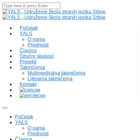
Početak
YALS
O nama
Prednosti
Članice
Stručni skupovi
Projekti
Takmičenja
Multimedijalna takmičenja
Literarna takmičenja
Kontakt
Početak
YALS
O nama
Prednosti
Članice