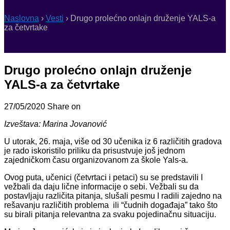
Naslovna
›
Vesti
›
Drugo prolećno onlajn druženje YALS-a
za četvrtake
Drugo prolećno onlajn druženje
YALS-a za četvrtake
27/05/2020
Share on
Izveštava: Marina Jovanović
U utorak, 26. maja, više od 30 učenika iz 6 različitih gradova
je rado iskoristilo priliku da prisustvuje još jednom
zajedničkom času organizovanom za škole Yals-a.
Ovog puta, učenici (četvrtaci i petaci) su se predstavili I
vežbali da daju lične informacije o sebi. Vežbali su da
postavljaju različita pitanja, slušali pesmu I radili zajedno na
rešavanju različitih problema ili “čudnih događaja” tako što
su birali pitanja relevantna za svaku pojedinačnu situaciju.