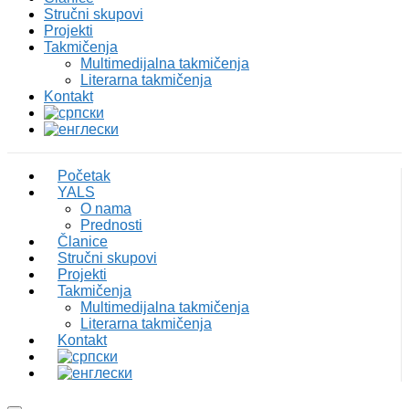
Stručni skupovi
Projekti
Takmičenja
Multimedijalna takmičenja
Literarna takmičenja
Kontakt
Početak
YALS
O nama
Prednosti
Članice
Stručni skupovi
Projekti
Takmičenja
Multimedijalna takmičenja
Literarna takmičenja
Kontakt