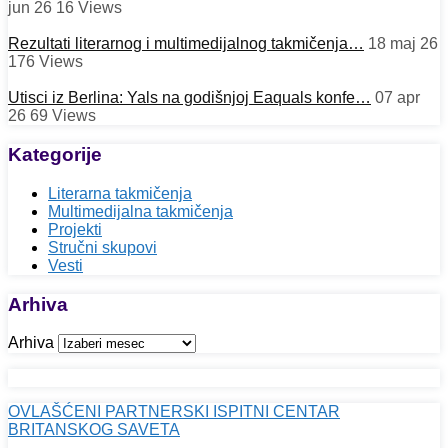
jun 26
16
Views
Rezultati literarnog i multimedijalnog takmičenja…
18 maj 26
176
Views
Utisci iz Berlina: Yals na godišnjoj Eaquals konfe…
07 apr
26
69
Views
Kategorije
Literarna takmičenja
Multimedijalna takmičenja
Projekti
Stručni skupovi
Vesti
Arhiva
Arhiva
OVLAŠĆENI PARTNERSKI ISPITNI CENTAR
BRITANSKOG SAVETA