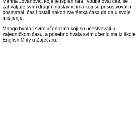
Marina Jovanović, koja je isplanirala I vodila ovaj čas, se
zahvaljuje svim drugim nastavnicima koji su prisustvovali i
posmatrali čas I ostali nakon završetka časa da daju svoje
mišljenje.
Mnogo hvala i svim učenicima koji su učestvovali u
zajedničkom času, a posebno hvala svim učenicima iz škole
English Only u Zaječaru.