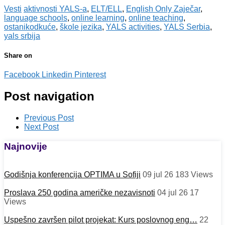
Vesti
aktivnosti YALS-a
,
ELT/ELL
,
English Only Zaječar
,
language schools
,
online learning
,
online teaching
,
ostanikodkuće
,
škole jezika
,
YALS activities
,
YALS Serbia
,
yals srbija
Share on
Facebook
Linkedin
Pinterest
Post navigation
Previous Post
Next Post
Najnovije
Godišnja konferencija OPTIMA u Sofiji
09 jul 26
183
Views
Proslava 250 godina američke nezavisnoti
04 jul 26
17
Views
Uspešno završen pilot projekat: Kurs poslovnog eng…
22