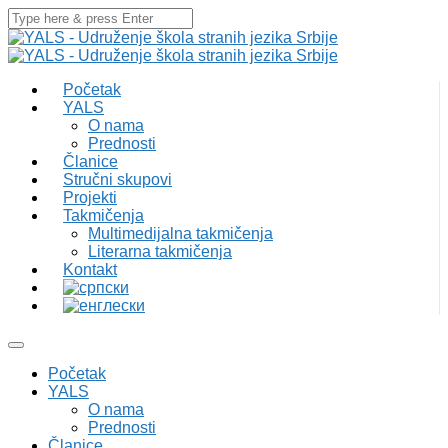
Početak
YALS
O nama
Prednosti
Članice
Stručni skupovi
Projekti
Takmičenja
Multimedijalna takmičenja
Literarna takmičenja
Kontakt
Početak
YALS
O nama
Prednosti
Članice