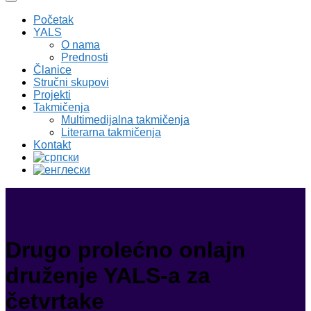
Početak
YALS
O nama
Prednosti
Članice
Stručni skupovi
Projekti
Takmičenja
Multimedijalna takmičenja
Literarna takmičenja
Kontakt
Drugo prolećno onlajn
druženje YALS-a za
četvrtake