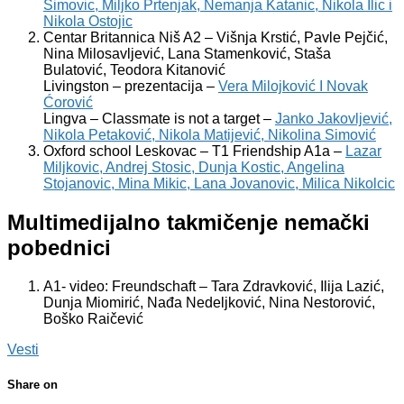
Simovic, Miljko Prtenjak, Nemanja Katanic, Nikola Ilic i
Nikola Ostojic
Centar Britannica Niš A2 – Višnja Krstić, Pavle Pejčić,
Nina Milosavljević, Lana Stamenković, Staša
Bulatović, Teodora Kitanović
Livingston – prezentacija –
Vera Milojković I Novak
Ćorović
Lingva – Classmate is not a target –
Janko Jakovljević,
Nikola Petaković, Nikola Matijević, Nikolina Simović
Oxford school Leskovac – T1 Friendship A1a –
Lazar
Miljkovic, Andrej Stosic, Dunja Kostic, Angelina
Stojanovic, Mina Mikic, Lana Jovanovic, Milica Nikolcic
Multimedijalno takmičenje nemački
pobednici
A1- video: Freundschaft – Tara Zdravković, Ilija Lazić,
Dunja Miomirić, Nađa Nedeljković, Nina Nestorović,
Boško Raičević
Vesti
Share on