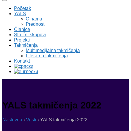
Početak
YALS
O nama
Prednosti
Članice
Stručni skupovi
Projekti
Takmičenja
Multimedijalna takmičenja
Literarna takmičenja
Kontakt
YALS takmičenja 2022
Naslovna
›
Vesti
›
YALS takmičenja 2022