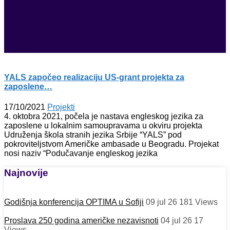
YALS započeo realizaciju US-grant projekta za
zaposlene…
17/10/2021
Projekti
4. oktobra 2021, počela je nastava engleskog jezika za
zaposlene u lokalnim samoupravama u okviru projekta
Udruženja škola stranih jezika Srbije “YALS” pod
pokroviteljstvom Američke ambasade u Beogradu. Projekat
nosi naziv “Podučavanje engleskog jezika
Najnovije
Godišnja konferencija OPTIMA u Sofiji
09 jul 26
181
Views
Proslava 250 godina američke nezavisnoti
04 jul 26
17
Views