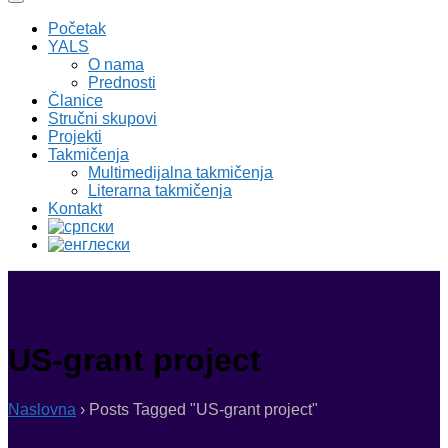
Početak
YALS
O nama
Prednosti
Članice
Stručni skupovi
Projekti
Takmičenja
Multimedijalna takmičenja
Literarna takmičenja
Kontakt
US-grant project
Naslovna
›
Posts Tagged "US-grant project"