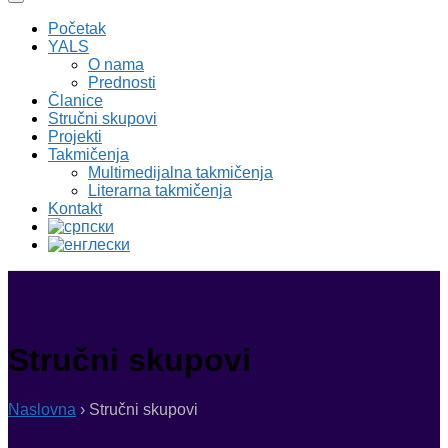
Početak
YALS
O nama
Prednosti
Članice
Stručni skupovi
Projekti
Takmičenja
Multimedijalna takmičenja
Literarna takmičenja
Kontakt
Stručni skupovi
Naslovna
›
Stručni skupovi