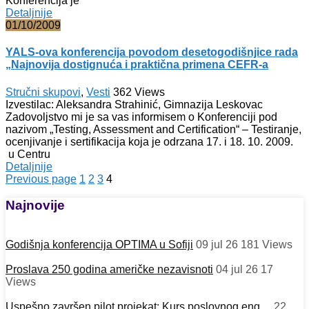
Konferencija je
Detaljnije
01/10/2009
YALS-ova konferencija povodom desetogodišnjice rada
„Najnovija dostignuća i praktična primena CEFR-a
Stručni skupovi
,
Vesti
362
Views
Izvestilac: Aleksandra Strahinić, Gimnazija Leskovac
Zadovoljstvo mi je sa vas informisem o Konferenciji pod
nazivom „Testing, Assessment and Certification“ – Testiranje,
ocenjivanje i sertifikacija koja je odrzana 17. i 18. 10. 2009.
u Centru
Detaljnije
Previous page
1
2
3
4
Najnovije
Godišnja konferencija OPTIMA u Sofiji
09 jul 26
181
Views
Proslava 250 godina američke nezavisnoti
04 jul 26
17
Views
Uspešno završen pilot projekat: Kurs poslovnog eng…
22