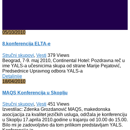
05/10/2010
8.konferencija ELTA-e
Stručni skupovi
,
Vesti
379
Views
Beograd, 7-9. maj 2010, Continental Hotel: Pozdravna reč u
ime YALS-a učesnicima skupa od strane Marije Pejatović,
Predsednice Upravnog odbora YALS-a
Detaljnije
18/04/2010
MAQS Konferencija u Skoplju
Stručni skupovi
,
Vesti
451
Views
Izvestilac: Zdenka Grozdanović MAQS, makedonska
asocijacija za kvalitet jezičkih usluga, održala je konferenciju
u Skoplju 17.aprila 2010.godine u trajanju od 10.00 do 15.00.
Bilo mi je zadovoljstvo da tom prilikom predstavljam YALS.