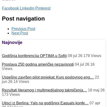
Facebook
Linkedin
Pinterest
Post navigation
Previous Post
Next Post
Najnovije
Godišnja konferencija OPTIMA u Sofiji
09 jul 26
179
Views
Proslava 250 godina američke nezavisnoti
04 jul 26
16
Views
Uspešno završen pilot projekat: Kurs poslovnog eng…
22
jun 26
14
Views
Rezultati literarnog i multimedijalnog takmičenja…
18 maj 26
173
Views
Utisci iz Berlina: Yals na godišnjoj Eaquals konfe…
07 apr