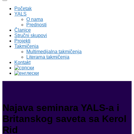
Početak
YALS
O nama
Prednosti
Članice
Stručni skupovi
Projekti
Takmičenja
Multimedijalna takmičenja
Literarna takmičenja
Kontakt
Najava seminara YALS-a i
Britanskog saveta sa Kerol
Rid