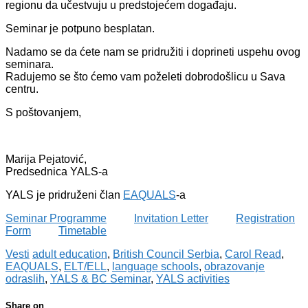
regionu da učestvuju u predstojećem događaju.
Seminar je potpuno besplatan.
Nadamo se da ćete nam se pridružiti i doprineti uspehu ovog
seminara.
Radujemo se što ćemo vam poželeti dobrodošlicu u Sava
centru.
S poštovanjem,
Marija Pejatović,
Predsednica YALS-a
YALS je pridruženi član
EAQUALS
-a
Seminar Programme
Invitation Letter
Registration
Form
Ti
metable
Vesti
adult education
,
British Council Serbia
,
Carol Read
,
EAQUALS
,
ELT/ELL
,
language schools
,
obrazovanje
odraslih
,
YALS & BC Seminar
,
YALS activities
Share on